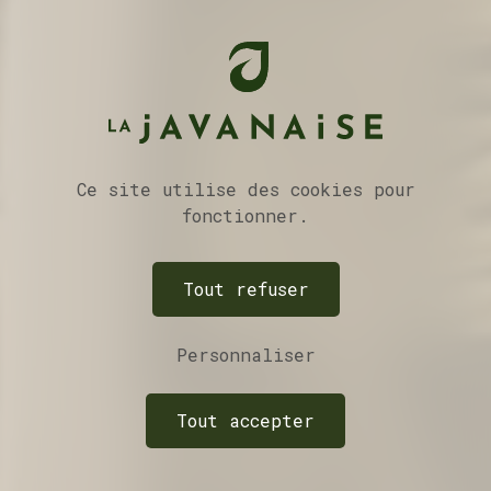
Ce site utilise des cookies pour
fonctionner.
Tout refuser
Personnaliser
Tout accepter